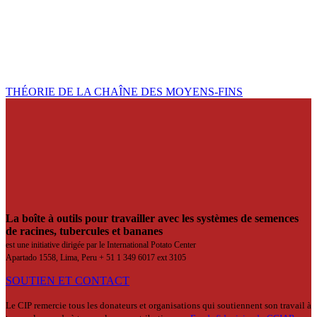
THÉORIE DE LA CHAÎNE DES MOYENS-FINS
La boîte à outils pour travailler avec les systèmes de semences
de racines, tubercules et bananes
est une initiative dirigée par le International Potato Center
Apartado 1558, Lima, Peru + 51 1 349 6017 ext 3105
SOUTIEN ET CONTACT
Le CIP remercie tous les donateurs et organisations qui soutiennent son travail à